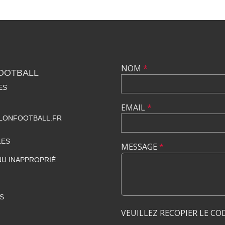
NOM
*
OOTBALL
ES
EMAIL
*
ONFOOTBALL.FR
LES
MESSAGE
*
U INAPPROPRIÉ
S
VEUILLEZ RECOPIER LE CO