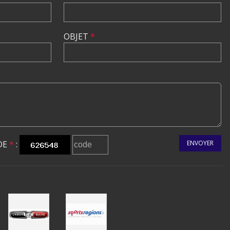
OBJET
*
DE
*
:
ENVOYER